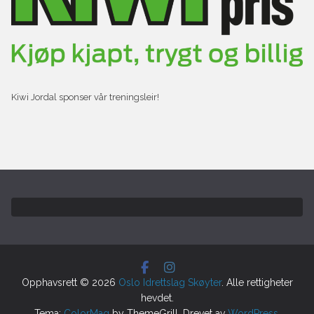
Kiwi Jordal sponser vår treningsleir!
Opphavsrett © 2026
Oslo Idrettslag Skøyter
. Alle rettigheter
hevdet.
Tema:
ColorMag
by ThemeGrill. Drevet av
WordPress
.