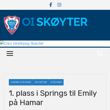
Hopp
til
innholdet
ANDRE STEVNER
NYHETER
STEVNER
1. plass i Springs til Emily
på Hamar