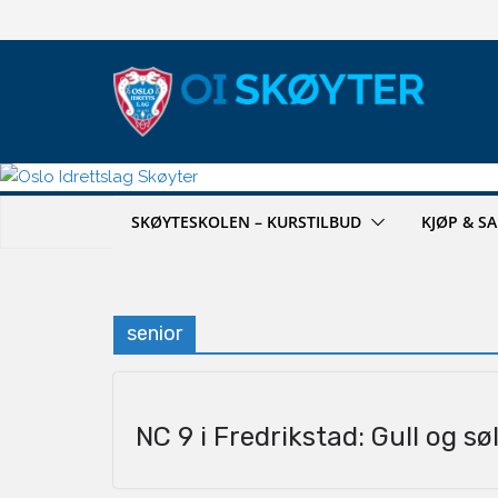
Hopp
til
innholdet
SKØYTESKOLEN – KURSTILBUD
KJØP & S
senior
NC 9 i Fredrikstad: Gull og søl