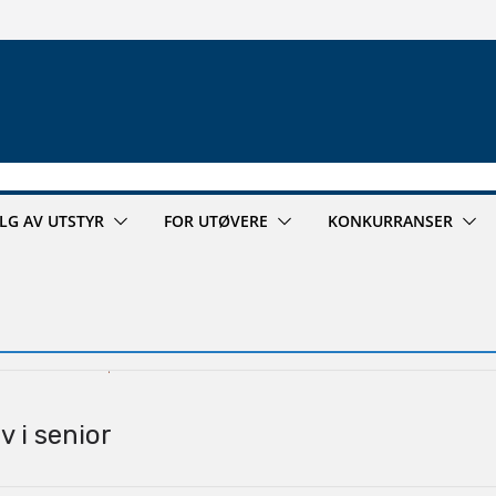
ALG AV UTSTYR
FOR UTØVERE
KONKURRANSER
v i senior