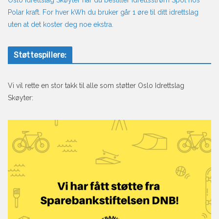
Oslo Idrettslag Skøyter når du bestiller Idrettsstrøm Spot hos
Polar kraft. For hver kWh du bruker går 1 øre til ditt idrettslag
uten at det koster deg noe ekstra.
Støttespillere:
Vi vil rette en stor takk til alle som støtter Oslo Idrettslag
Skøyter: