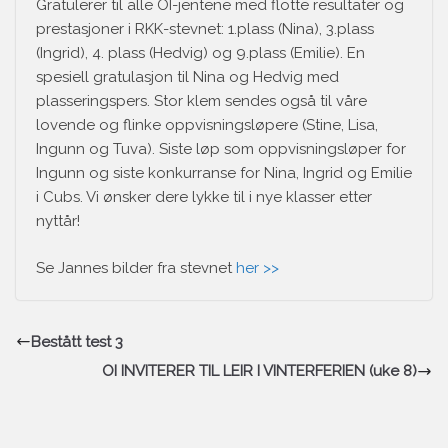
Gratulerer til alle OI-jentene med flotte resultater og
prestasjoner i RKK-stevnet: 1.plass (Nina), 3.plass
(Ingrid), 4. plass (Hedvig) og 9.plass (Emilie). En
spesiell gratulasjon til Nina og Hedvig med
plasseringspers. Stor klem sendes også til våre
lovende og flinke oppvisningsløpere (Stine, Lisa,
Ingunn og Tuva). Siste løp som oppvisningsløper for
Ingunn og siste konkurranse for Nina, Ingrid og Emilie
i Cubs. Vi ønsker dere lykke til i nye klasser etter
nyttår!
Se Jannes bilder fra stevnet
her >>
Bestått test 3
OI INVITERER TIL LEIR I VINTERFERIEN (uke 8)