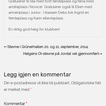
Gratulerer til Ida med flott førsteplass og Nina med
andreplass i Novice! Gratulerer også til Ellen med
annenplass i Junior. I klassen Debs tok Ingrid en
femteplass og Karin ellevteplass.
En riktig god helg for klubben!
Stevne i Grünerhallen 20. og 21. september, 2014.
Helgens OI-stevne på Jordal vel gjennomført
Legg igjen en kommentar
Din e-postadresse vil ikke bli publisert.
Obligatoriske felt
er merket med
*
Kommentar
*