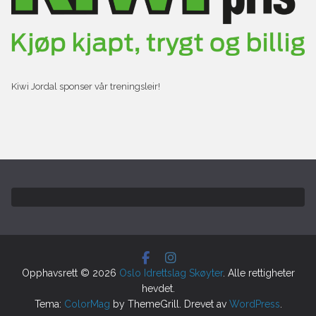
Kiwi Jordal sponser vår treningsleir!
Opphavsrett © 2026
Oslo Idrettslag Skøyter
. Alle rettigheter
hevdet.
Tema:
ColorMag
by ThemeGrill. Drevet av
WordPress
.