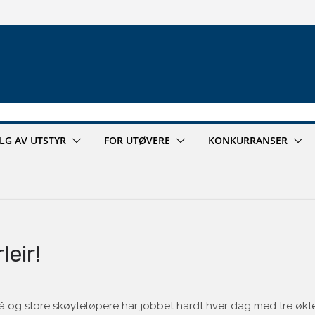
ALG AV UTSTYR
FOR UTØVERE
KONKURRANSER
leir!
må og store skøyteløpere har jobbet hardt hver dag med tre økte