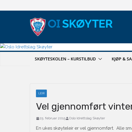
Hopp
til
innholdet
SKØYTESKOLEN – KURSTILBUD
KJØP & S
LEIR
Vel gjennomført vinter
25. februar 2015
Oslo Idrettslag Skøyter
En ukes skøyteleir er vel gjennomført. Alle s