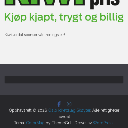
Kiwi Jordal sponser vår treningsleir!
Opphavsrett © 2026
Oslo Idrettslag Skøyter
. Alle rettigheter
hevdet.
Tema:
ColorMag
by ThemeGrill. Drevet av
WordPress
.