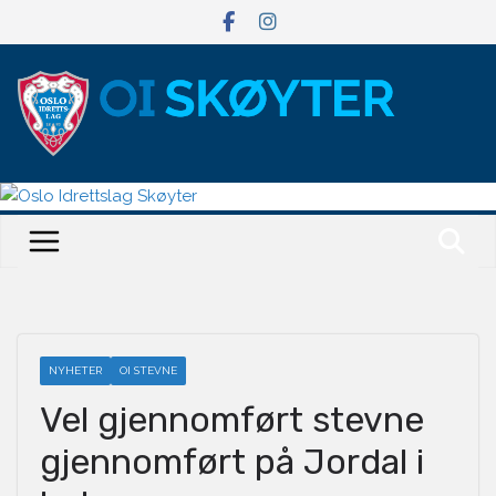
Hopp
til
innholdet
NYHETER
OI STEVNE
Vel gjennomført stevne
gjennomført på Jordal i