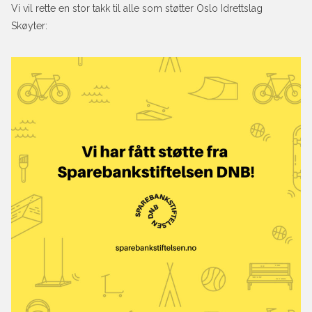
Vi vil rette en stor takk til alle som støtter Oslo Idrettslag
Skøyter: