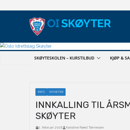
Hopp
til
innholdet
SKØYTESKOLEN – KURSTILBUD
KJØP & S
INFO
NYHETER
INNKALLING TIL ÅRS
SKØYTER
1. februar 2016
Karoline Røed Tønnesen