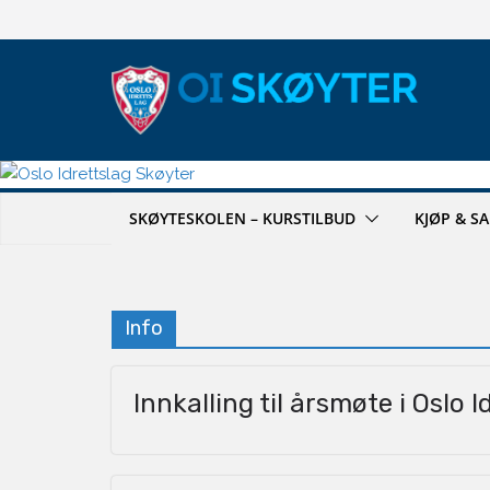
Hopp
til
innholdet
SKØYTESKOLEN – KURSTILBUD
KJØP & S
Info
Innkalling til årsmøte i Oslo 