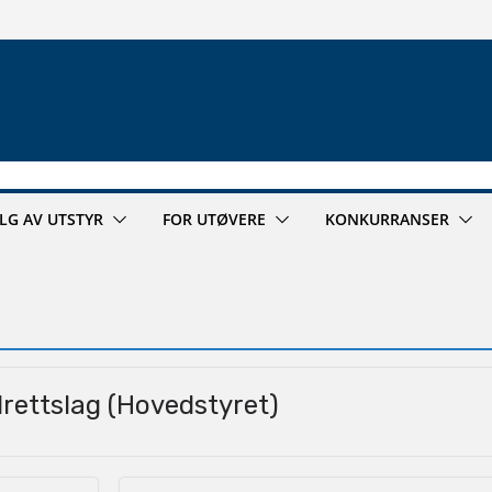
ALG AV UTSTYR
FOR UTØVERE
KONKURRANSER
Idrettslag (Hovedstyret)