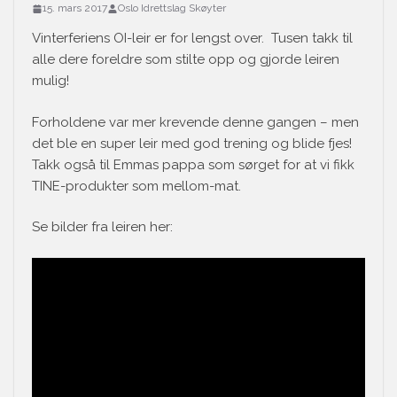
15. mars 2017
Oslo Idrettslag Skøyter
Vinterferiens OI-leir er for lengst over. Tusen takk til
alle dere foreldre som stilte opp og gjorde leiren
mulig!
Forholdene var mer krevende denne gangen – men
det ble en super leir med god trening og blide fjes!
Takk også til Emmas pappa som sørget for at vi fikk
TINE-produkter som mellom-mat.
Se bilder fra leiren her: