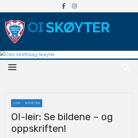
Hopp
til
innholdet
LEIR
NYHETER
OI-leir: Se bildene – og
oppskriften!