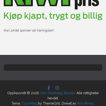
Kiwi Jordal sponser vår treningsleir!
Opphavsrett © 2026
Oslo Idrettslag Skøyter
. Alle rettigheter
hevdet.
Tema:
ColorMag
by ThemeGrill. Drevet av
WordPress
.