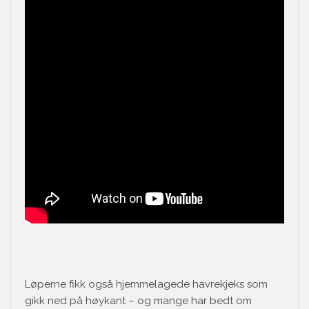
Løperne fikk også hjemmelagede havrekjeks som
gikk ned på høykant – og mange har bedt om