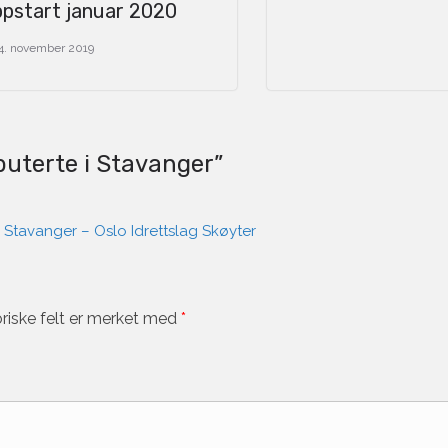
ppstart januar 2020
4. november 2019
buterte i Stavanger
”
C Stavanger – Oslo Idrettslag Skøyter
riske felt er merket med
*