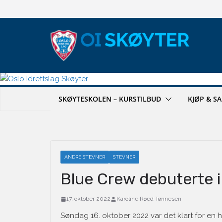
Hopp
til
innholdet
SKØYTESKOLEN – KURSTILBUD
KJØP & S
ANDRE STEVNER
STEVNER
Blue Crew debuterte 
17. oktober 2022
Karoline Røed Tønnesen
Søndag 16. oktober 2022 var det klart for en h