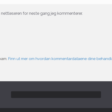
e nettleseren for neste gang jeg kommenterer.
spam.
Finn ut mer om hvordan kommentardataene dine behandl