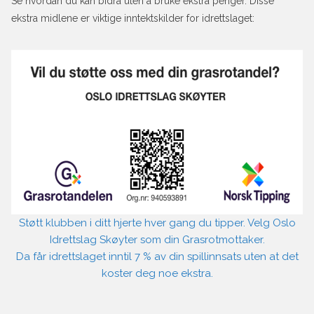
Se hvordan du kan bidra uten å bruke ekstra penger. Disse
ekstra midlene er viktige inntektskilder for idrettslaget:
Støtt klubben i ditt hjerte hver gang du tipper. Velg Oslo
Idrettslag Skøyter som din Grasrotmottaker.
Da får idrettslaget inntil 7 % av din spillinnsats uten at det
koster deg noe ekstra.