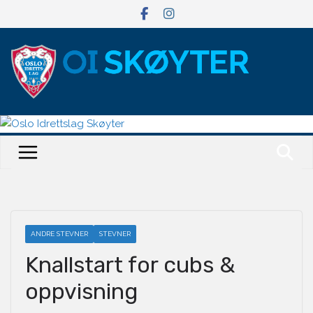
Hopp
til
innholdet
ANDRE STEVNER
STEVNER
Knallstart for cubs &
oppvisning