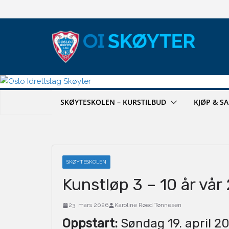
Hopp
til
innholdet
SKØYTESKOLEN – KURSTILBUD
KJØP & S
SKØYTESKOLEN
Kunstløp 3 – 10 år vår
23. mars 2026
Karoline Røed Tønnesen
Oppstart:
Søndag 19. april 2