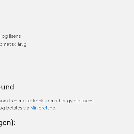
 og lisens
omatisk årlig
bund
m trener eller konkurrerer har gyldig lisens.
og betales via
MinIdrett.no
.
gen):