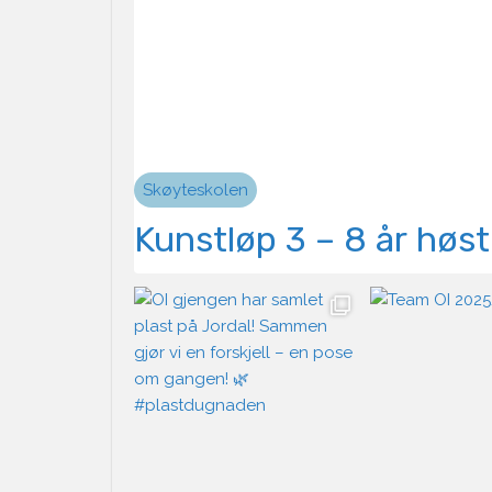
Skøyteskolen
Kunstløp 3 – 8 år høs