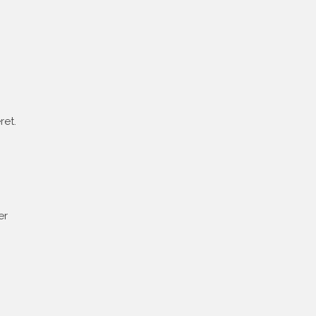
ret.
er