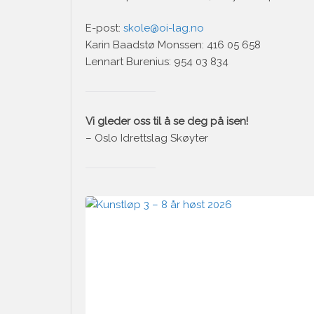
E-post:
skole@oi-lag.no
Karin Baadstø Monssen: 416 05 658
Lennart Burenius: 954 03 834
Vi gleder oss til å se deg på isen!
– Oslo Idrettslag Skøyter