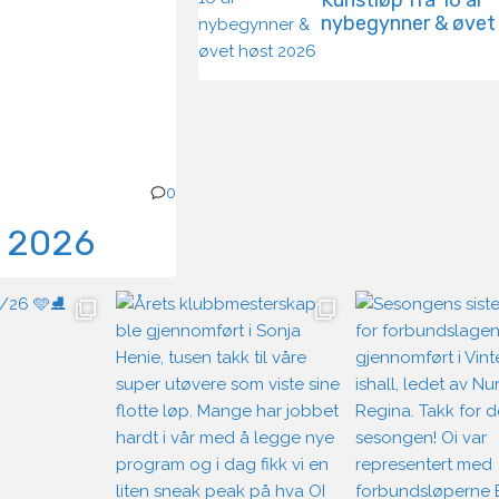
Kunstløp fra 16 år
nybegynner & øvet
2026
0
t 2026