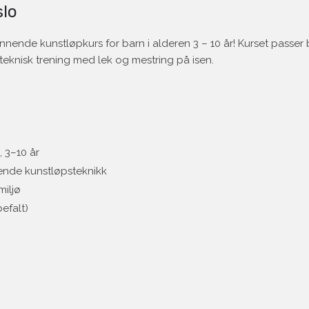
slo
spennende kunstløpkurs for barn i alderen 3 – 10 år! Kurset passer
teknisk trening med lek og mestring på isen.
 3–10 år
nde kunstløpsteknikk
miljø
efalt)