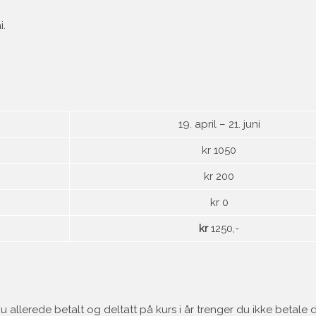
i.
19. april – 21. juni
kr 1050
kr 200
kr 0
kr
1250,-
du allerede betalt og deltatt på kurs i år trenger du ikke betale