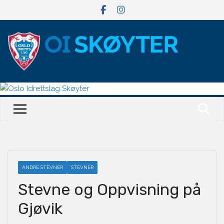
Hopp
til
innholdet
ANDRE STEVNER
STEVNER
Stevne og Oppvisning på
Gjøvik