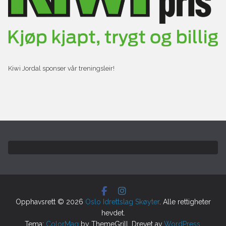
Kiwi Jordal sponser vår treningsleir!
Opphavsrett © 2026
Oslo Idrettslag Skøyter
. Alle rettigheter
hevdet.
Tema:
ColorMag
by ThemeGrill. Drevet av
WordPress
.