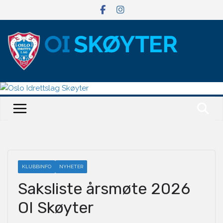
Hopp
til
innholdet
KLUBBINFO
NYHETER
Saksliste årsmøte 2026
OI Skøyter