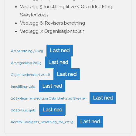
Vedlegg 5: Innstilling til verv Oslo Idrettslag
Skøyter 2025
Vedlegg 6: Revisors beretning
Vedlegg 7: Organisasjonsplan
Last ned
Årsberetning_2025
Last ned
Årsregnskap 2025
Last ned
Organisasjonskart 2026
Last ned
Innstilling-valg
Last ned
2025-legmansrevisjon Oslo Idrettslag Skøyter
Last ned
2026-Budsjett
Last ned
Kontrollutvalgets_beretning_for_2025