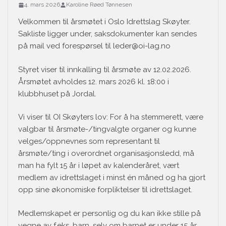
4. mars 2026
Karoline Røed Tønnesen
Velkommen til årsmøtet i Oslo Idrettslag Skøyter.
Sakliste ligger under, saksdokumenter kan sendes
på mail ved forespørsel til leder@oi-lag.no
Styret viser til innkalling til årsmøte av 12.02.2026.
Årsmøtet avholdes 12. mars 2026 kl. 18:00 i
klubbhuset på Jordal.
Vi viser til OI Skøyters lov: For å ha stemmerett, være
valgbar til årsmøte-/tingvalgte organer og kunne
velges/oppnevnes som representant til
årsmøte/ting i overordnet organisasjonsledd, må
man ha fylt 15 år i løpet av kalenderåret, vært
medlem av idrettslaget i minst én måned og ha gjort
opp sine økonomiske forpliktelser til idrettslaget.
Medlemskapet er personlig og du kan ikke stille på
vegne av f.eks. barn, selv om barnet er under 15 år