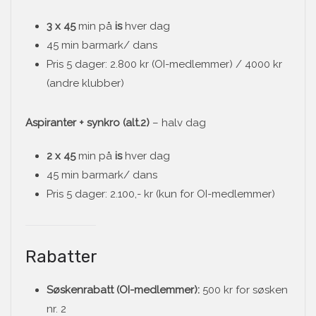
3 x 45
min på
is
hver dag
45 min barmark/ dans
Pris 5 dager: 2.800 kr (OI-medlemmer) / 4000 kr
(andre klubber)
Aspiranter + synkro (alt.2)
– halv dag
2 x 45
min på
is
hver dag
45 min barmark/ dans
Pris 5 dager: 2.100,- kr (kun for OI-medlemmer)
Rabatter
Søskenrabatt (OI-medlemmer):
500 kr for søsken
nr. 2