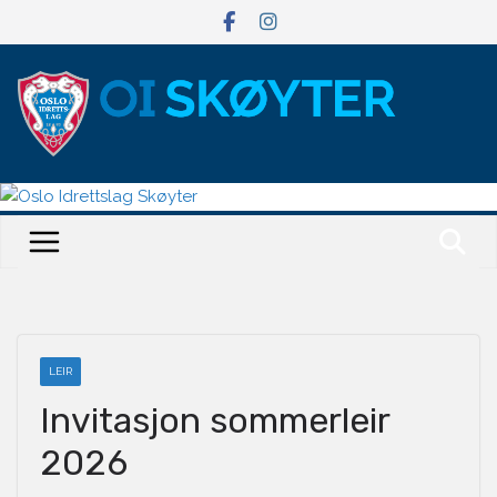
Hopp
til
innholdet
LEIR
Invitasjon sommerleir
2026