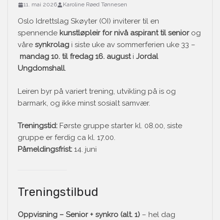
11. mai 2026
Karoline Røed Tønnesen
Oslo Idrettslag Skøyter (OI) inviterer til en
spennende
kunstløpleir for nivå aspirant til senior
og
våre
synkrolag
i siste uke av sommerferien uke 33 –
mandag 10. til fredag 16. august
i
Jordal
Ungdomshall
.
Leiren byr på variert trening, utvikling på is og
barmark, og ikke minst sosialt samvær.
Treningstid:
Første gruppe starter kl. 08.00, siste
gruppe er ferdig ca kl. 17.00.
Påmeldingsfrist:
14. juni
Treningstilbud
Oppvisning – Senior + synkro (alt. 1)
– hel dag