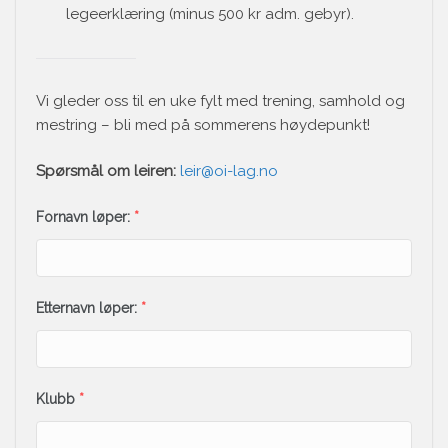
legeerklæring (minus 500 kr adm. gebyr).
Vi gleder oss til en uke fylt med trening, samhold og
mestring – bli med på sommerens høydepunkt!
Spørsmål om leiren:
leir@oi-lag.no
Fornavn løper:
*
Etternavn løper:
*
Klubb
*