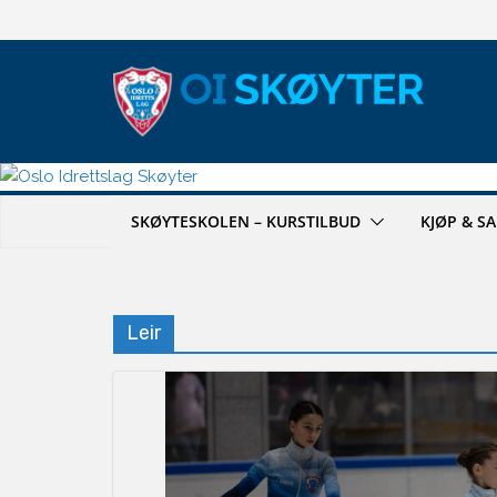
Hopp
til
innholdet
SKØYTESKOLEN – KURSTILBUD
KJØP & S
Leir