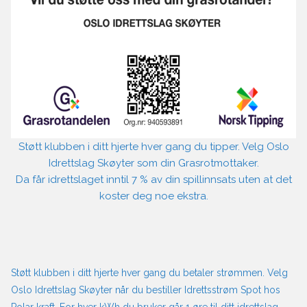
Støtt klubben i ditt hjerte hver gang du tipper. Velg Oslo
Idrettslag Skøyter som din Grasrotmottaker.
Da får idrettslaget inntil 7 % av din spillinnsats uten at det
koster deg noe ekstra.
Støtt klubben i ditt hjerte hver gang du betaler strømmen. Velg
Oslo Idrettslag Skøyter når du bestiller Idrettsstrøm Spot hos
Polar kraft. For hver kWh du bruker går 1 øre til ditt idrettslag