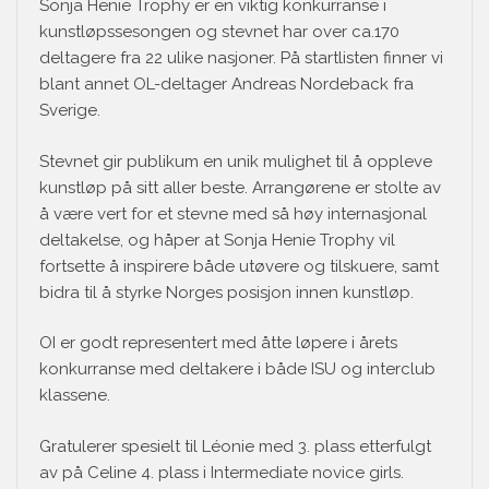
Sonja Henie Trophy er en viktig konkurranse i
kunstløpssesongen og stevnet har over ca.170
deltagere fra 22 ulike nasjoner. På startlisten finner vi
blant annet OL-deltager Andreas Nordeback fra
Sverige.
Stevnet gir publikum en unik mulighet til å oppleve
kunstløp på sitt aller beste. Arrangørene er stolte av
å være vert for et stevne med så høy internasjonal
deltakelse, og håper at Sonja Henie Trophy vil
fortsette å inspirere både utøvere og tilskuere, samt
bidra til å styrke Norges posisjon innen kunstløp.
OI er godt representert med åtte løpere i årets
konkurranse med deltakere i både ISU og interclub
klassene.
Gratulerer spesielt til Léonie med 3. plass etterfulgt
av på Celine 4. plass i Intermediate novice girls.