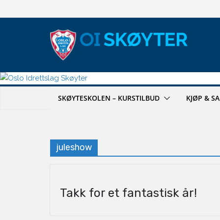
Hopp
til
innholdet
SKØYTESKOLEN – KURSTILBUD
KJØP & S
juleshow
Takk for et fantastisk år!