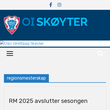
Hopp
til
innholdet
regionsmesterskap
RM 2025 avslutter sesongen