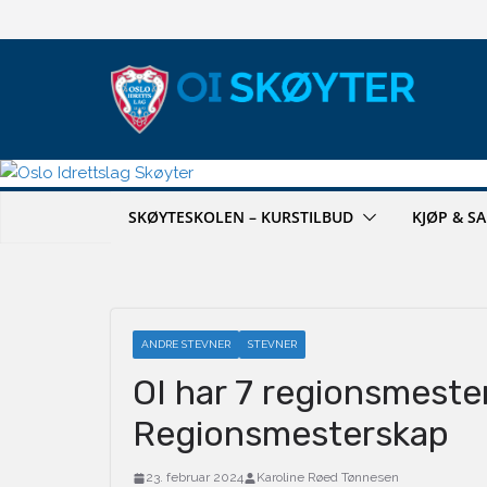
Hopp
til
innholdet
SKØYTESKOLEN – KURSTILBUD
KJØP & S
ANDRE STEVNER
STEVNER
OI har 7 regionsmester
Regionsmesterskap
23. februar 2024
Karoline Røed Tønnesen