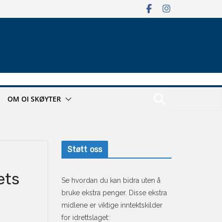
OM OI SKØYTER
Støtt oss
ets
Se hvordan du kan bidra uten å
bruke ekstra penger. Disse ekstra
midlene er viktige inntektskilder
for idrettslaget: