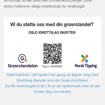
Se hvordan du kan bidra uten å bruke ekstra penger. Disse
ekstra midlene er viktige inntektskilder for idrettslaget:
Støtt klubben i ditt hjerte hver gang du tipper. Velg Oslo
Idrettslag Skøyter som din Grasrotmottaker.
Da får idrettslaget inntil 7 % av din spillinnsats uten at det
koster deg noe ekstra.