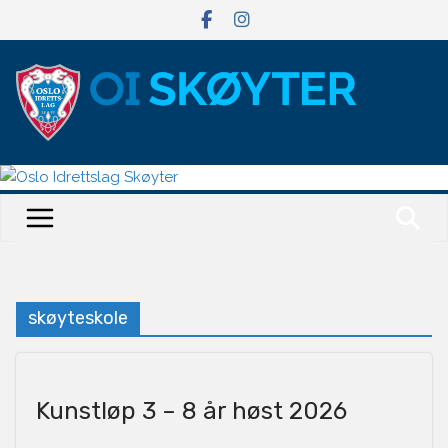
Hopp
til
innholdet
skøyteskole
Kunstløp 3 – 8 år høst 2026