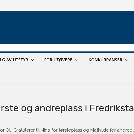
ALG AV UTSTYR
FOR UTØVERE
KONKURRANSER
rste og andreplass i Fredriksta
for OI. Gratulerer til Nina for førsteplass og Mathilde for andrepl