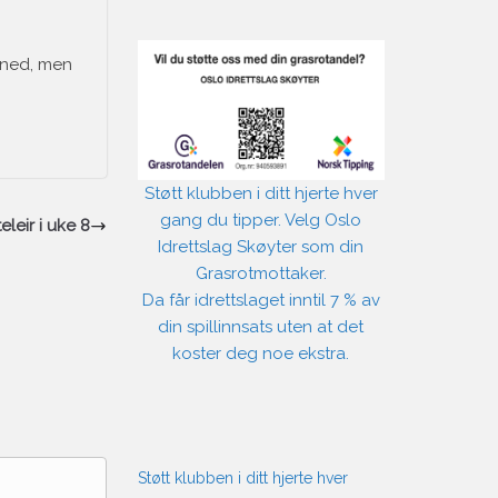
k ned, men
Støtt klubben i ditt hjerte hver
gang du tipper. Velg Oslo
eleir i uke 8
Idrettslag Skøyter som din
Grasrotmottaker.
Da får idrettslaget inntil 7 % av
din spillinnsats uten at det
koster deg noe ekstra.
Støtt klubben i ditt hjerte hver