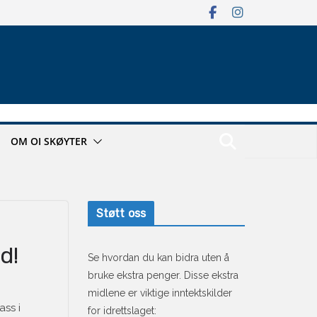
OM OI SKØYTER
Støtt oss
d!
Se hvordan du kan bidra uten å
bruke ekstra penger. Disse ekstra
midlene er viktige inntektskilder
ass i
for idrettslaget: