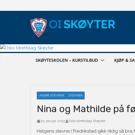
Hopp
til
innholdet
SKØYTESKOLEN – KURSTILBUD
KJØP & S
ANDRE STEVNER
STEVNER
Nina og Mathilde på fø
25. januar 2015
Oslo Idrettslag Skøyter
Helgens stevne i Fredrikstad gikk riktig så bra 