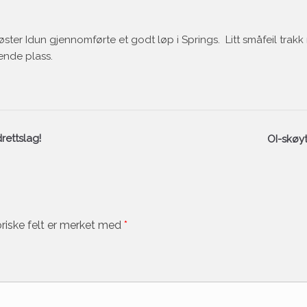
øster Idun gjennomførte et godt løp i Springs. Litt småfeil trak
ende plass.
rettslag!
OI-skøyt
riske felt er merket med
*