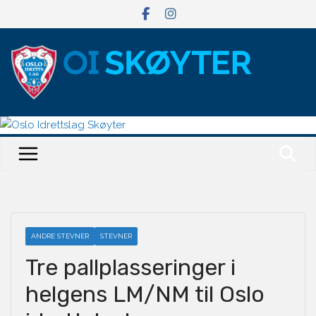
Hopp
til
innholdet
ANDRE STEVNER
STEVNER
Tre pallplasseringer i
helgens LM/NM til Oslo