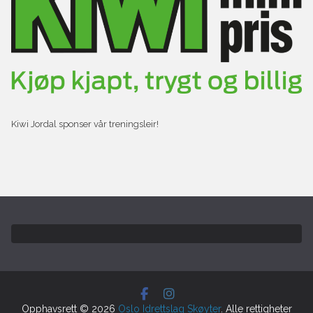
Kiwi Jordal sponser vår treningsleir!
Opphavsrett © 2026
Oslo Idrettslag Skøyter
. Alle rettigheter