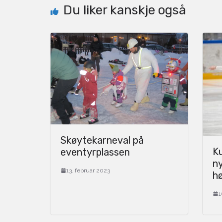
Du liker kanskje også
Skøytekarneval på
Ku
eventyrplassen
n
13. februar 2023
h
1