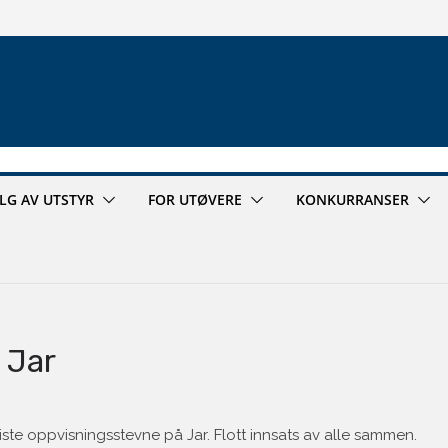
ALG AV UTSTYR
FOR UTØVERE
KONKURRANSER
 Jar
ste oppvisningsstevne på Jar. Flott innsats av alle sammen.