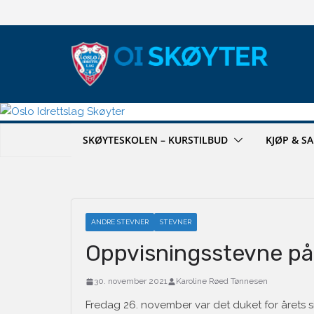
Hopp
til
innholdet
SKØYTESKOLEN – KURSTILBUD
KJØP & S
ANDRE STEVNER
STEVNER
Oppvisningsstevne på
30. november 2021
Karoline Røed Tønnesen
Fredag 26. november var det duket for årets si