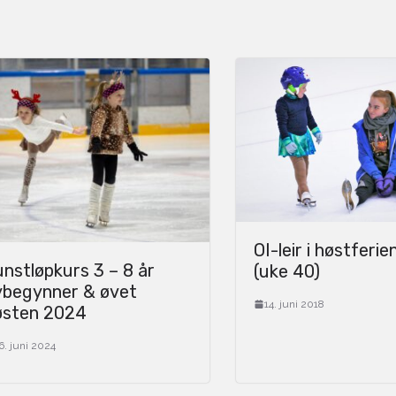
OI-leir i høstferi
nstløpkurs 3 – 8 år
(uke 40)
ybegynner & øvet
14. juni 2018
østen 2024
6. juni 2024