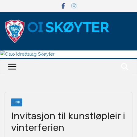
Hopp
til
innholdet
LEIR
Invitasjon til kunstløpleir i
vinterferien