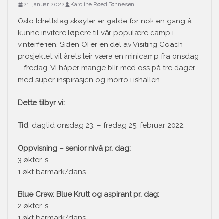
21. januar 2022
Karoline Røed Tønnesen
Oslo Idrettslag skøyter er galde for nok en gang å
kunne invitere løpere til vår populære camp i
vinterferien. Siden OI er en del av Visiting Coach
prosjektet vil årets leir være en minicamp fra onsdag
– fredag. Vi håper mange blir med oss på tre dager
med super inspirasjon og morro i ishallen.
Dette tilbyr vi:
Tid
: dagtid onsdag 23. – fredag 25. februar 2022.
Oppvisning – senior nivå pr. dag:
3 økter is
1 økt barmark/dans
Blue Crew, Blue Krutt og aspirant pr. dag:
2 økter is
1 økt barmark/dans