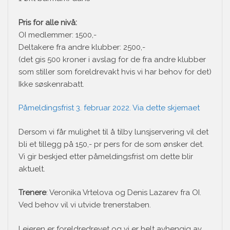
Pris for alle nivå:
OI medlemmer: 1500,-
Deltakere fra andre klubber: 2500,-
(det gis 500 kroner i avslag for de fra andre klubber
som stiller som foreldrevakt hvis vi har behov for det)
Ikke søskenrabatt.
Påmeldingsfrist 3. februar 2022. Via dette skjemae
t
Dersom vi får mulighet til å tilby lunsjservering vil det
bli et tillegg på 150,- pr pers for de som ønsker det.
Vi gir beskjed etter påmeldingsfrist om dette blir
aktuelt.
Trenere
: Veronika Vrtelova og Denis Lazarev fra OI.
Ved behov vil vi utvide trenerstaben.
Leieren er foreldredrevet og vi er helt avhengig av