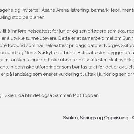
ene og inviterte i Åsane Arena. Istrening, barmark, teori, menta
wling stod på planen.
 til å innføre helseattest for junior og seniorløpere som skal re
 er å utvikle sunne utøvere. Dette er et samarbeid mellom Sunn I
re forbund som har helseattest pr. dags dato er Norges Skifor
sforbund og Norsk Skiskytterforbund. Helseattesten bygger på a
n, samt ønsker sunne og friske utøvere. Helseattesten skal avde
ante medisinske utfordringer som bør tas tak i før det er aktuel
er på landslag som ønsker vurdering til uttak i junior og senior
ng i Skien, da blir det også Sammen Mot Toppen.
Synkro, Springs og Oppvisning i 