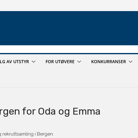
ALG AV UTSTYR
FOR UTØVERE
KONKURRANSER
ergen for Oda og Emma
g rekruttsamling i Bergen.