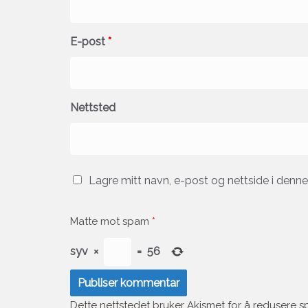
E-post
*
Nettsted
Lagre mitt navn, e-post og nettside i denn
Matte mot spam
*
syv
×
=
56
Dette nettstedet bruker Akismet for å redusere 