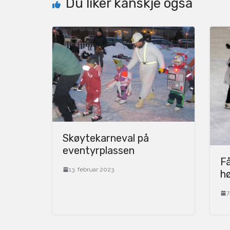
Du liker kanskje også
Skøytekarneval på
eventyrplassen
Få
13. februar 2023
h
7