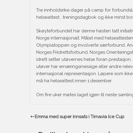
Tre innholdsrike dager på camp for forbundslag
helseattest , treningsdagbok og ikke minst bo
Skøyteforbundet har denne høsten tatt initiativ
Norge internasjonalt. Målet med helseattesten
Olympiatoppen og involverte særforbund. And
Norges Friidrettsforbund, Norges Orientering
idrett setter utøvernes helse foran prestasjo
utøver har ernæringsmessige eller andre relev
internasjonal representasjon. Løpere som ikke 
må ha helseattest innen 1.desember.
Om fire uker møtes laget igjen til neste samli
Emma med super innsats i Tirnavia Ice Cup