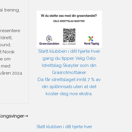
l trening,
presentere
drett,
bund,
Støtt klubben i ditt hjerte hver
t Norsk
gang du tipper. Velg Oslo
kke om
Idrettslag Skøyter som din
t med
Grasrotmottaker.
 våren 2024
Da får idrettslaget inntil 7 % av
din spillinnsats uten at det
koster deg noe ekstra.
Kongsvinger
Støtt klubben i ditt hjerte hver