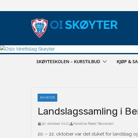
Hopp
til
innholdet
SKØYTESKOLEN – KURSTILBUD
KJØP & S
NYHETER
Landslagssamling i B
30. oktober 2023
Karoline Røed Tønnesen
20. – 22. oktober var det duket for landslag o