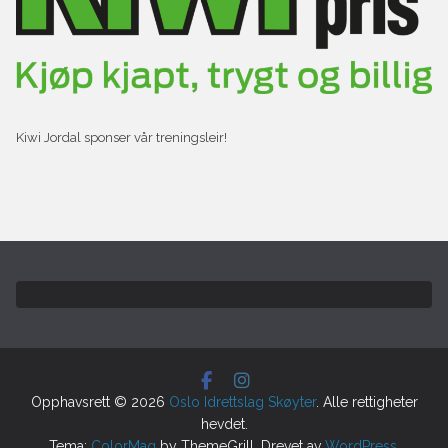
Kiwi Jordal sponser vår treningsleir!
Opphavsrett © 2026
Oslo Idrettslag Skøyter
. Alle rettigheter
hevdet.
Tema:
ColorMag
by ThemeGrill. Drevet av
WordPress
.