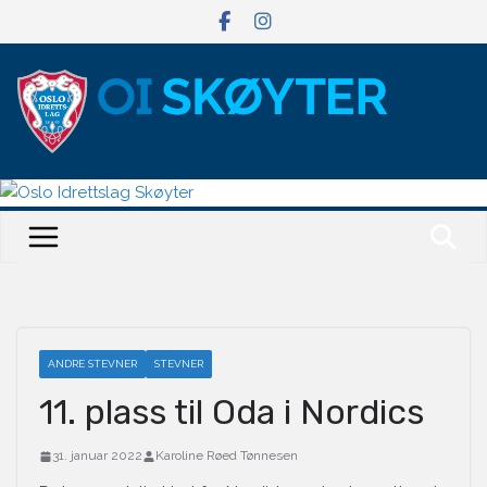
Hopp
til
innholdet
ANDRE STEVNER
STEVNER
11. plass til Oda i Nordics
31. januar 2022
Karoline Røed Tønnesen