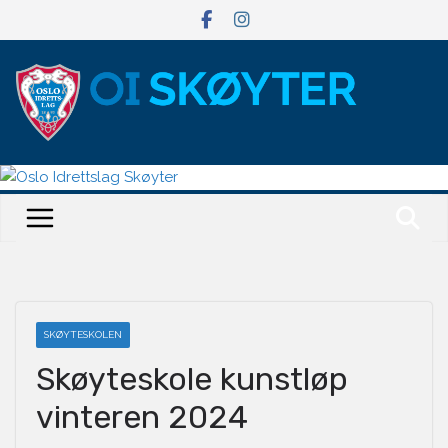
Hopp
til
innholdet
SKØYTESKOLEN
Skøyteskole kunstløp
vinteren 2024