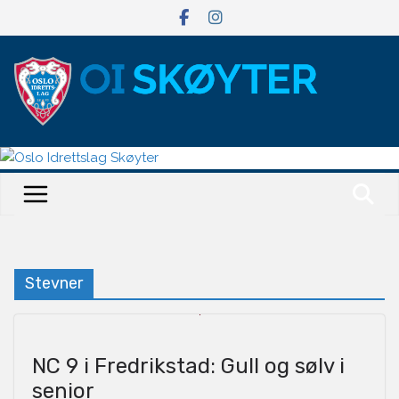
Hopp
til
innholdet
Stevner
NC 9 i Fredrikstad: Gull og sølv i
senior