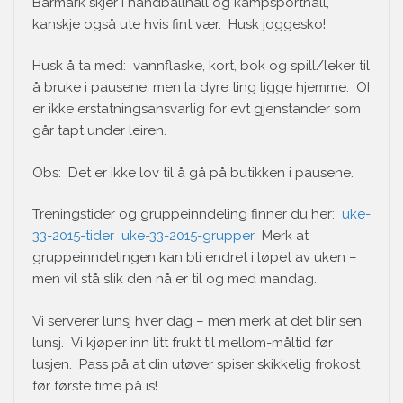
Barmark skjer i håndballhall og kampsporthall,
kanskje også ute hvis fint vær. Husk joggesko!
Husk å ta med: vannflaske, kort, bok og spill/leker til
å bruke i pausene, men la dyre ting ligge hjemme. OI
er ikke erstatningsansvarlig for evt gjenstander som
går tapt under leiren.
Obs: Det er ikke lov til å gå på butikken i pausene.
Treningstider og gruppeinndeling finner du her:
uke-
33-2015-tider
uke-33-2015-grupper
Merk at
gruppeinndelingen kan bli endret i løpet av uken –
men vil stå slik den nå er til og med mandag.
Vi serverer lunsj hver dag – men merk at det blir sen
lunsj. Vi kjøper inn litt frukt til mellom-måltid før
lusjen. Pass på at din utøver spiser skikkelig frokost
før første time på is!