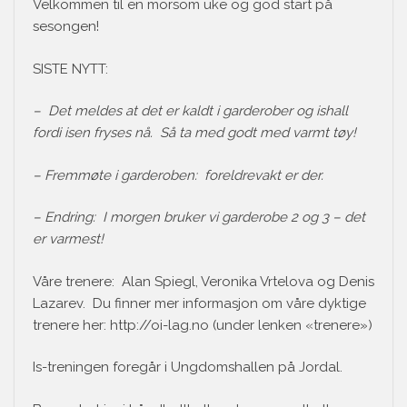
Velkommen til en morsom uke og god start på
sesongen!
SISTE NYTT:
– Det meldes at det er kaldt i garderober og ishall
fordi isen fryses nå. Så ta med godt med varmt tøy!
– Fremmøte i garderoben: foreldrevakt er der.
– Endring: I morgen bruker vi garderobe 2 og 3 – det
er varmest!
Våre trenere: Alan Spiegl, Veronika Vrtelova og Denis
Lazarev. Du finner mer informasjon om våre dyktige
trenere her: http://oi-lag.no (under lenken «trenere»)
Is-treningen foregår i Ungdomshallen på Jordal.