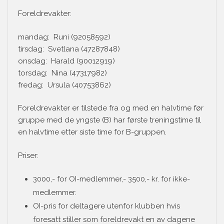
Foreldrevakter:
mandag: Runi (92058592)
tirsdag: Svetlana (47287848)
onsdag: Harald (90012919)
torsdag: Nina (47317982)
fredag: Ursula (40753862)
Foreldrevakter er tilstede fra og med en halvtime før
gruppe med de yngste (B) har første treningstime til
en halvtime etter siste time for B-gruppen.
Priser:
3000,- for OI-medlemmer,- 3500,- kr. for ikke-
medlemmer.
OI-pris for deltagere utenfor klubben hvis
foresatt stiller som foreldrevakt en av dagene