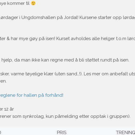
nye kommer til
 lørdager i Ungdomshallen på Jordal! Kursene starter opp lørda
er & har mye gøy på isen! Kurset avholdes alle helger t.o.m lør
jelp, da man ikke kan regne med å bli støttet rundt på isen.
ker, varme tøyelige klær (uten sand…!). Les mer om anbefalt uts
en.
nsreglene for hallen på forhånd!
r 12 år
(trener som synkrolag, kun påmelding etter opptak i gruppen).
D
PRIS
TRENIN