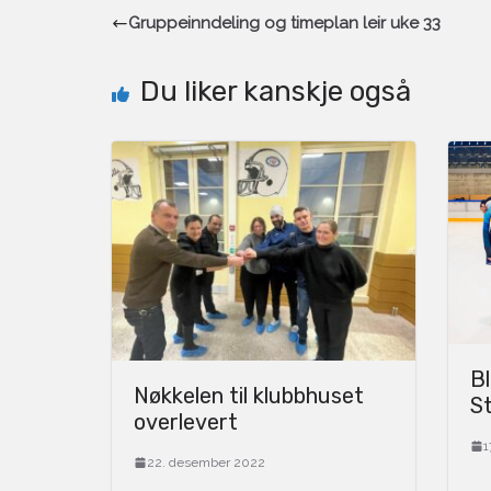
Gruppeinndeling og timeplan leir uke 33
Du liker kanskje også
Bl
Nøkkelen til klubbhuset
S
overlevert
1
22. desember 2022