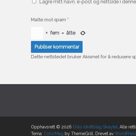
Lagre mitt navn, e-post og nettside i denn
Matte mot spam
*
+
fem
=
åtte
Dette nettstedet bruker Akismet for å redusere 
Opphavsrett © 2026
Oslo Idrettslag Skøyter
. Alle ret
Tema:
ColorMag
by ThemeGrill. Drevet av
WordPres