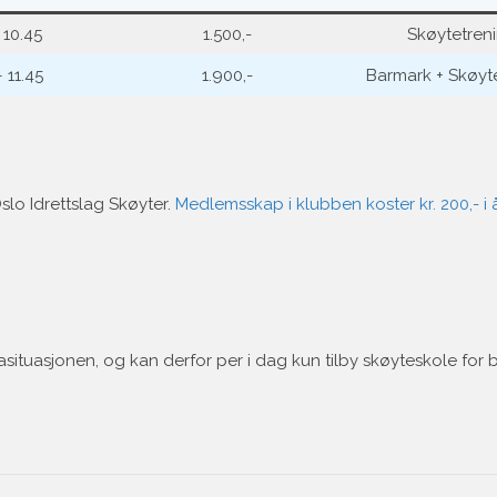
 10.45
1.500,-
Skøytetren
 11.45
1.900,-
Barmark + Skøyt
lo Idrettslag Skøyter.
Medlemsskap i klubben koster kr. 200,- i 
situasjonen, og kan derfor per i dag kun tilby skøyteskole for b