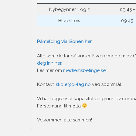
Nybegynner 1 og 2
09:45 –
Blue Crew
09.45 –
Påmelding via iSonen her.
Alle som deltar på kurs må være medlem av Os
deg inn her
.
Les mer om
medlemsbetingelser
.
Kontakt:
skole@oi-lag.no
ved spørsmål.
Vi har begrenset kapasitet på grunn av corona
Førstemann til mølla
Velkommen alle sammen!