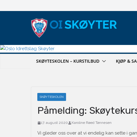
Hopp
til
innholdet
SKØYTESKOLEN – KURSTILBUD
KJØP & S
SKØYTESKOLEN
Påmelding: Skøytekur
17. august 2020
Karoline Røed Tønnesen
Vi gleder oss over at vi endelig kan sette i g