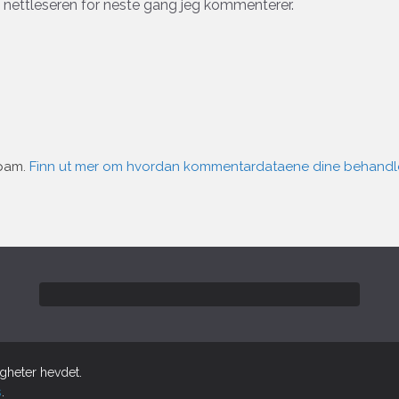
e nettleseren for neste gang jeg kommenterer.
spam.
Finn ut mer om hvordan kommentardataene dine behandl
tigheter hevdet.
s
.