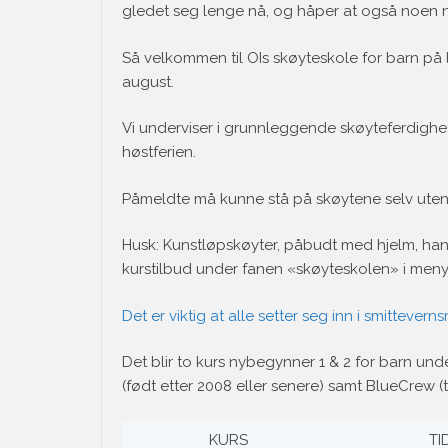
gledet seg lenge nå, og håper at også noen 
Så velkommen til OIs skøyteskole for barn på
august.
Vi underviser i grunnleggende skøyteferdighet
høstferien.
Påmeldte må kunne stå på skøytene selv uten h
Husk: Kunstløpskøyter, påbudt med hjelm, hans
kurstilbud under fanen «skøyteskolen» i meny
Det er viktig at alle setter seg inn i smittever
Det blir to kurs nybegynner 1 & 2 for barn unde
(født etter 2008 eller senere) samt BlueCrew 
KURS
TI