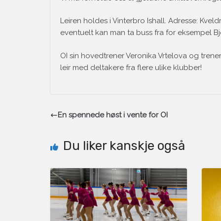
Leiren holdes i Vinterbro Ishall. Adresse: Kveld
eventuelt kan man ta buss fra for eksempel Bjør
OI sin hovedtrener Veronika Vrtelova og trener 
leir med deltakere fra flere ulike klubber!
En spennede høst i vente for OI
Du liker kanskje også