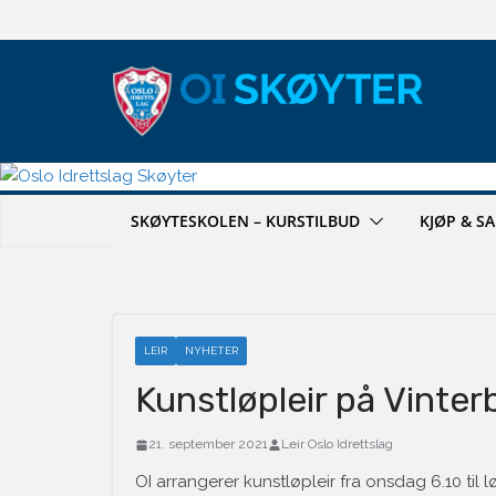
Hopp
til
innholdet
SKØYTESKOLEN – KURSTILBUD
KJØP & S
LEIR
NYHETER
Kunstløpleir på Vinter
21. september 2021
Leir Oslo Idrettslag
OI arrangerer kunstløpleir fra onsdag 6.10 til lø