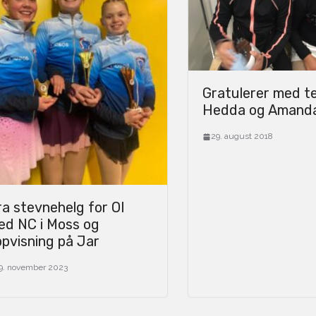
Gratulerer med t
Hedda og Amand
29. august 2018
a stevnehelg for OI
ed NC i Moss og
pvisning på Jar
9. november 2023