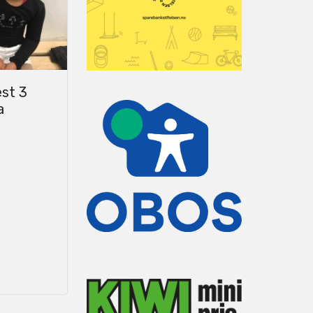
est 3
a