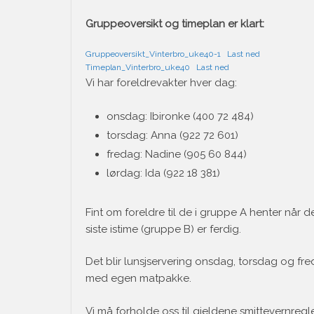
Gruppeoversikt og timeplan er klart:
Gruppeoversikt_Vinterbro_uke40-1
Last ned
Timeplan_Vinterbro_uke40
Last ned
Vi har foreldrevakter hver dag:
onsdag: Ibironke (400 72 484)
torsdag: Anna (922 72 601)
fredag: Nadine (905 60 844)
lørdag: Ida (922 18 381)
Fint om foreldre til de i gruppe A henter når
siste istime (gruppe B) er ferdig.
Det blir lunsjservering onsdag, torsdag og fr
med egen matpakke.
Vi må forholde oss til gjeldene smittevernregl