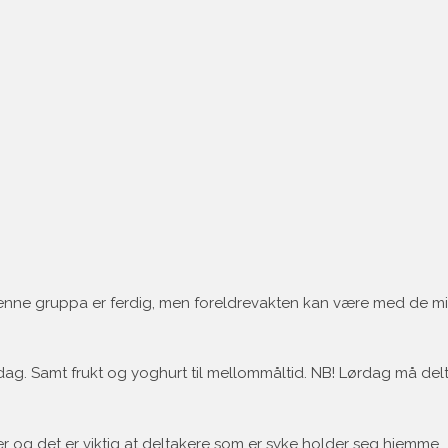
 denne gruppa er ferdig, men foreldrevakten kan være med de min
edag. Samt frukt og yoghurt til mellommåltid. NB! Lørdag må de
er og det er viktig at deltakere som er syke holder seg hjemme.