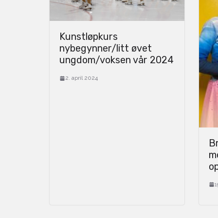
Kunstløpkurs
nybegynner/litt øvet
ungdom/voksen vår 2024
2. april 2024
Br
m
op
1