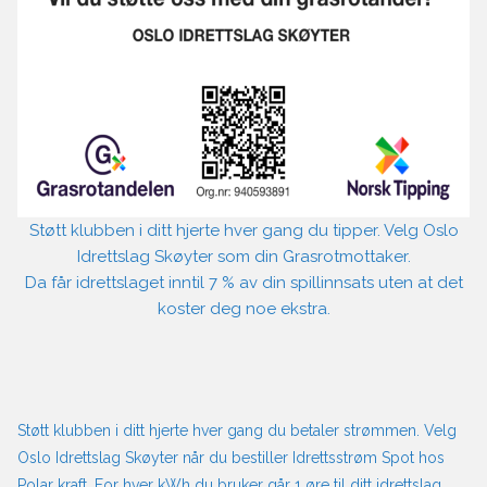
Støtt klubben i ditt hjerte hver gang du tipper. Velg Oslo
Idrettslag Skøyter som din Grasrotmottaker.
Da får idrettslaget inntil 7 % av din spillinnsats uten at det
koster deg noe ekstra.
Støtt klubben i ditt hjerte hver gang du betaler strømmen. Velg
Oslo Idrettslag Skøyter når du bestiller Idrettsstrøm Spot hos
Polar kraft. For hver kWh du bruker går 1 øre til ditt idrettslag