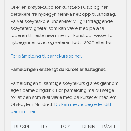
OI er en skøyteklubb for kunstløp i Oslo og har
deltakere fra nybegynnernivå helt opp til landslag.
På vår skøyteskole underviser vi i grunnleggende
skøyteferdigheter som kan være med på å ta
løperen til neste nivå innenfor kunstløp. Passer for
nybegynner, øvet og veteran født i 2009 eller før.
For påmelding til barnekurs se her.
Påmeldingen er stengt da kurset er fulltegnet.
Påmeldingen til samtlige skøytekurs gjøres gjennom
egen påmeldingslink. Før påmelding må du sørge
for at den som skal være med på kurset er medlem i
OI skøyter i MinIdrett.
Du kan melde deg eller ditt
barn inn her.
BESKRI
TID
PRIS
TRENIN
PÅMEL