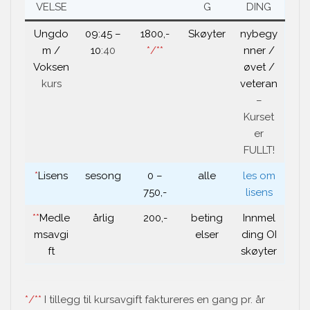
VELSE
G
DING
Ungdo
09:45 –
1800,-
Skøyter
nybegy
m /
10
:40
*/**
nner /
Voksen
øvet /
kurs
veteran
–
Kurset
er
FULLT!
*
Lisens
sesong
0 –
alle
les om
750,-
lisens
**
Medle
årlig
200,-
beting
Innmel
msavgi
elser
ding OI
ft
skøyter
*/**
I tillegg til kursavgift faktureres en gang pr. år