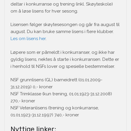
deltar i konkurranse og trening (inkl. Skøyteskole)
om å løse lisens for hver sesong.
Lisensen følger skøytesesongen og går fra august til
august. Du kan bruke samme lisens i flere klubber.
Les om lisens her
.
Løpere som er påmeldt i konkurranser, og ikke har
gyldig lisens, nektes å starte i konkurransen. Dette er
i henhold til NSFs lover og spesielle bestemmelser.
NSF grunnlisens (GL) barneidrett (01.01.2009-
31.12.2019) 0,- kroner
NSF Trimklasse (kun trening, 01.01.1923-31.12.2008)
270,- kroner
NSF Veteranlisens (trening og konkurranse,
01.01.1923-31.12.1997) 740,- kroner
Nyttige linker: