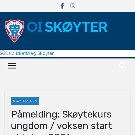
Hopp
til
innholdet
SKØYTESKOLEN
Påmelding: Skøytekurs
ungdom / voksen start