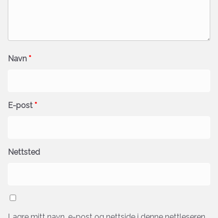
Navn
*
E-post
*
Nettsted
Lagre mitt navn, e-post og nettside i denne nettleseren