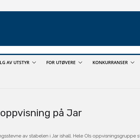
ALG AV UTSTYR
FOR UTØVERE
KONKURRANSER
 oppvisning på Jar
gsstevne av stabelen i Jar ishall. Hele OIs oppvisningsgruppe st