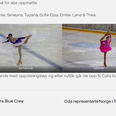
 på for alle oppmøtte.
ie, Simeuna, Tayana, Sofie Elisa, Emilie, Lana & Thea.
Simeuna
Léonie
runde med oppvisningsløp og etter nyttår går de opp til Cubs kl
fra Blue Crew
Oda representerte Norge i T