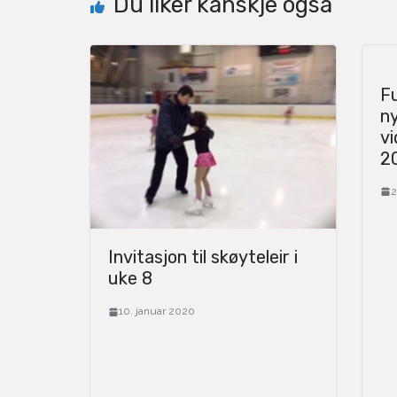
Du liker kanskje også
Fu
n
v
2
2
Invitasjon til skøyteleir i
uke 8
10. januar 2020