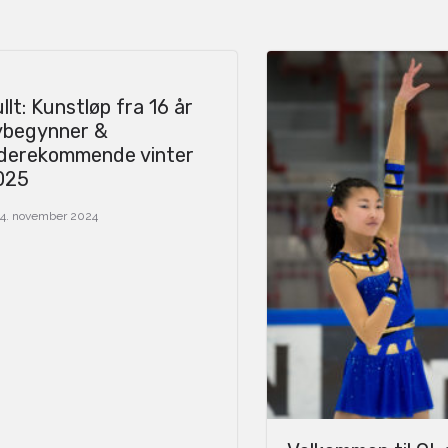
llt: Kunstløp fra 16 år
ybegynner &
iderekommende vinter
025
4. november 2024