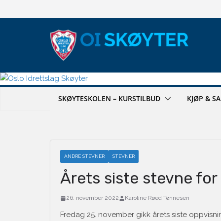
Hopp
til
innholdet
SKØYTESKOLEN – KURSTILBUD
KJØP & S
ANDRE STEVNER
STEVNER
Årets siste stevne for
26. november 2022
Karoline Røed Tønnesen
Fredag 25. november gikk årets siste oppvisnin