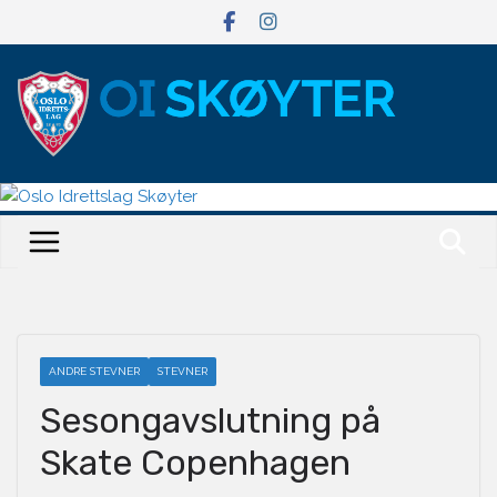
Hopp
til
innholdet
ANDRE STEVNER
STEVNER
Sesongavslutning på
Skate Copenhagen