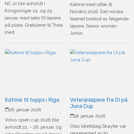
NC 10 ble avholdt i
Katrine med uttak til
Kongsvinger 24. og 25.
Nordics 2026. Det norske
januar, med seks OI løpere
teamet bestod av følgende
på plass. Gratulerer til Thea
løpere: Senior women:
med
Junior
Katrine til topps i Riga
Veteranløpere fra OI på
Juna Cup
26. januar 2026
18. januar 2026
Volvo open cup 2026 ble
Oslo Idrettslag Skøyter var
avholdt 22. – 26. januar, og
representert av to