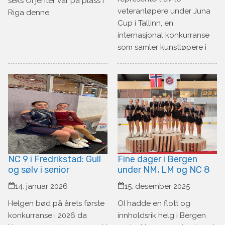
seks OI jenter var på plass i
veteranløpere under Juna
Riga denne
Cup i Tallinn, en
internasjonal konkurranse
som samler kunstløpere i
NC 9 i Fredrikstad: Gull
Fine dager i Bergen
og sølv i senior
under NM, LM og NC 8
14. januar 2026
15. desember 2025
Helgen bød på årets første
OI hadde en flott og
konkurranse i 2026 da
innholdsrik helg i Bergen