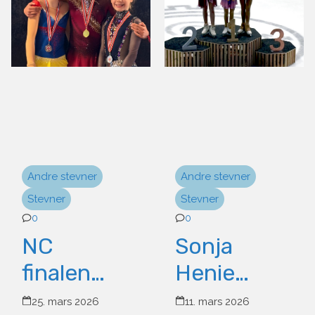
Andre stevner
Andre stevner
Stevner
Stevner
0
0
NC
Sonja
finalen
Henie
2026:
Trophy
25. mars 2026
11. mars 2026