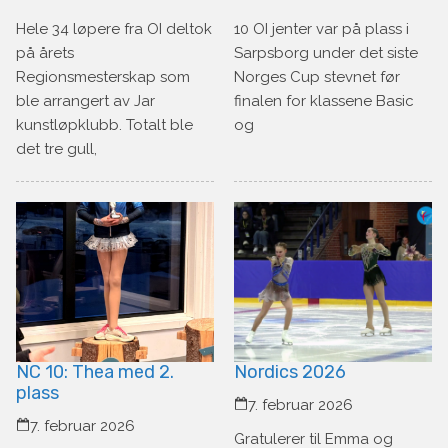
Hele 34 løpere fra OI deltok
10 OI jenter var på plass i
på årets
Sarpsborg under det siste
Regionsmesterskap som
Norges Cup stevnet før
ble arrangert av Jar
finalen for klassene Basic
kunstløpklubb. Totalt ble
og
det tre gull,
NC 10: Thea med 2.
Nordics 2026
plass
7. februar 2026
7. februar 2026
Gratulerer til Emma og