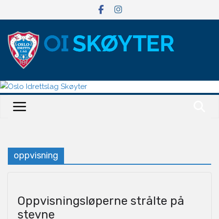
Hopp
til
innholdet
oppvisning
Oppvisningsløperne strålte på
stevne