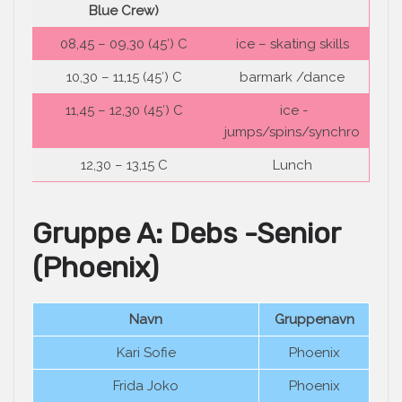
Blue Crew)
08,45 – 09,30 (45′) C
ice – skating skills
10,30 – 11,15 (45′) C
barmark /dance
11,45 – 12,30 (45′) C
ice -
jumps/spins/synchro
12,30 – 13,15 C
Lunch
Gruppe A: Debs -Senior
(
Phoenix)
Navn
Gruppenavn
Kari Sofie
Phoenix
Frida Joko
Phoenix