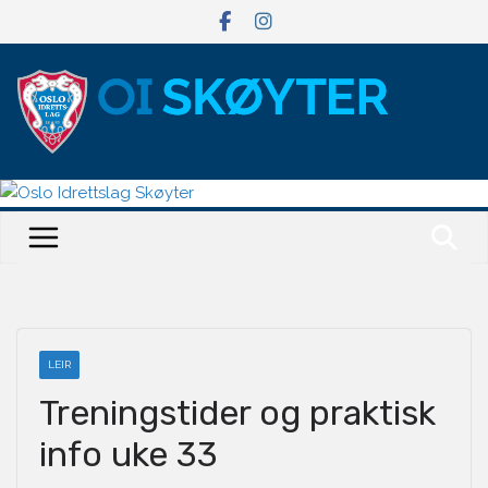
Hopp
til
innholdet
LEIR
Treningstider og praktisk
info uke 33