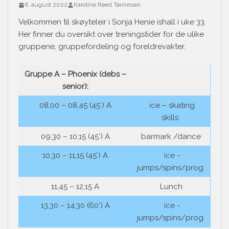
6. august 2022
Karoline Røed Tønnesen
Velkommen til skøyteleir i Sonja Henie ishall i uke 33.
Her finner du oversikt over treningstider for de ulike
gruppene, gruppefordeling og foreldrevakter.
Gruppe A – Phoenix (debs –
senior):
08,00 – 08,45 (45′) A
ice – skating
skills
09,30 – 10,15 (45′) A
barmark /dance
10,30 – 11,15 (45′) A
ice -
jumps/spins/prog.
11,45 – 12,15 A
Lunch
13,30 – 14,30 (60′) A
ice -
jumps/spins/prog.