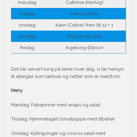
mandag
Cathrine (Hedvig)
tirsdag
Hanne (Ada)
onsdag
Karin (Celine) frem till 12 + 1
torsdag
Ibironke (Emilie)
fredag
Ingeborg (Ellinor)
Det blir servert lunsj på leiren hver dag, vi tar hensyn
til allergier som laktose og nøtter som er meldt inn.
Meny
Mandag: Fiskepinner med wraps og salat
Tirsdag: Hjemmelaget tomatsuppe med tilbehør
Onsdag: Kyllingvinger og coscos salat med