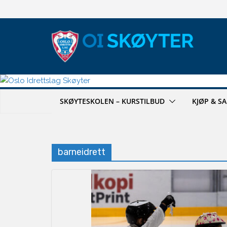
Hopp
til
innholdet
SKØYTESKOLEN – KURSTILBUD
KJØP & S
barneidrett