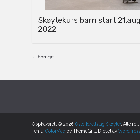
Skøytekurs barn start 21.au
2022
← Forrige
Opphavsrett © 2026
Oslo Idrettslag Skøyter
. Alle ret
Tema:
ColorMag
by ThemeGrill. Drevet av
WordPres