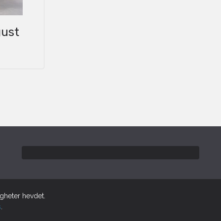
gust
tigheter hevdet.
s
.