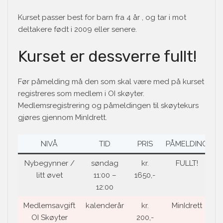
Kurset passer best for barn fra 4 år , og tar i mot
deltakere født i 2009 eller senere.
Kurset er dessverre fullt!
Før påmelding må den som skal være med på kurset
registreres som medlem i OI skøyter.
Medlemsregistrering og påmeldingen til skøytekurs
gjøres gjennom MinIdrett.
NIVÅ
TID
PRIS
PÅMELDING
Nybegynner /
søndag
kr.
FULLT!
litt øvet
11:00 –
1650,-
12:00
Medlemsavgift
kalenderår
kr.
MinIdrett
OI Skøyter
200,-