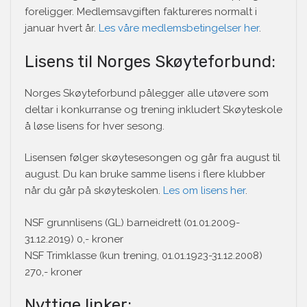
foreligger. Medlemsavgiften faktureres normalt i
januar hvert år.
Les våre medlemsbetingelser her
.
Lisens til Norges Skøyteforbund:
Norges Skøyteforbund pålegger alle utøvere som
deltar i konkurranse og trening inkludert Skøyteskole
å løse lisens for hver sesong.
Lisensen følger skøytesesongen og går fra august til
august. Du kan bruke samme lisens i flere klubber
når du går på skøyteskolen.
Les om lisens her
.
NSF grunnlisens (GL) barneidrett (01.01.2009-
31.12.2019) 0,- kroner
NSF Trimklasse (kun trening, 01.01.1923-31.12.2008)
270,- kroner
Nyttige linker: