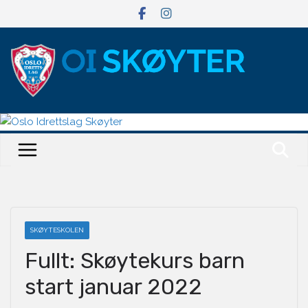
Hopp
til
innholdet
SKØYTESKOLEN
Fullt: Skøytekurs barn
start januar 2022