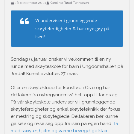
26. desember 2021
Karoline Røed Tønnesen
Vi underviser i grunnleggende
skøyteferdigheter & har mye gøy på
isen!
Søndag 9. januar ønsker vi velkommen til en ny
runde med skøyteskole for barn i Ungdomshallen på
Jordal! Kurset avsluttes 27. mars.
OI er en skøyteklubb for kunstløp i Oslo og har
deltakere fra nybegynnernivå helt opp til landslag.
På vår skøyteskole underviser vi i grunnleggende
skøyteferdigheter og enkel skøyteteknikk der fokus
er mestring og skøyteglede. Deltakeren bør kunne
gå selv og reise seg opp fra isen på egen hånd.
Ta
med skøyter, hjelm og varme bevegelige klær.