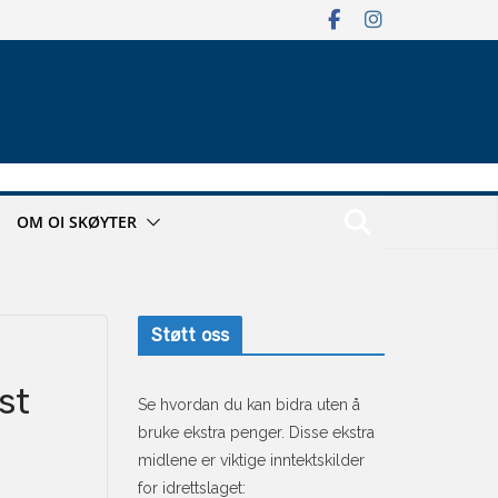
OM OI SKØYTER
Støtt oss
st
Se hvordan du kan bidra uten å
bruke ekstra penger. Disse ekstra
midlene er viktige inntektskilder
for idrettslaget: