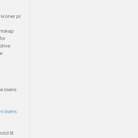
kroner pr.
lemskap
for
drive
se
e lisens
m lisens
old til