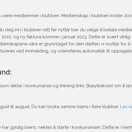
 må være medlemmer i klubben. Medlemskap i klubben koster 200 
du deg inn i klubben rett før nyttår bør du velge å betale med
2022, og ny faktura kommer i januar 2023. Dette er svært viktig 
medlemskapene våre er grunnlaget for den støtten vi mottar for å 
reres ved innmelding, og videreføres automatisk til oppsigel
und:
m deltar i konkurranse og trening (inkl. Skøyteskole) om å løs
ust til august. Du kan bruke samme lisens i flere klubber.
Les o
ar gyldig lisens, nektes å starte i konkurransen. Dette er i henh