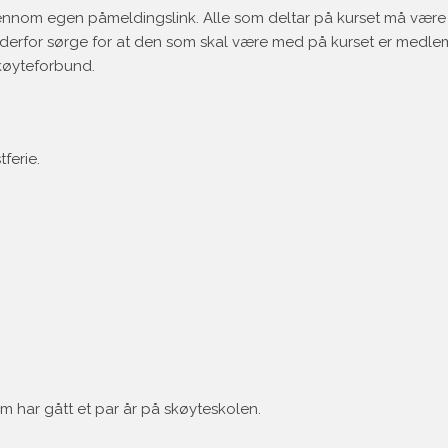
jennom egen påmeldingslink. Alle som deltar på kurset må vær
 derfor sørge for at den som skal være med på kurset er medlem
køyteforbund.
ferie.
 har gått et par år på skøyteskolen.