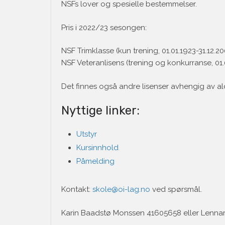
NSFs lover og spesielle bestemmelser.
Pris i 2022/23 sesongen:
NSF Trimklasse (kun trening, 01.01.1923-31.12.2
NSF Veteranlisens (trening og konkurranse, 01.
Det finnes også andre lisenser avhengig av a
Nyttige linker:
Utstyr
Kursinnhold
Påmelding
Kontakt:
skole@oi-lag.no
ved spørsmål.
Karin Baadstø Monssen 41605658 eller Lenna