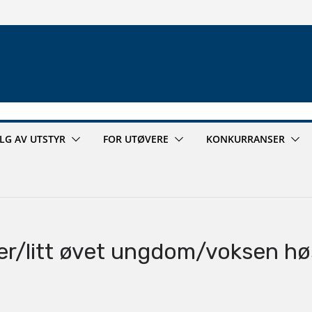
ALG AV UTSTYR
FOR UTØVERE
KONKURRANSER
r/litt øvet ungdom/voksen hø