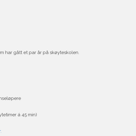
 har gått et par år på skøyteskolen.
nseløpere
ytetimer á 45 min)
.