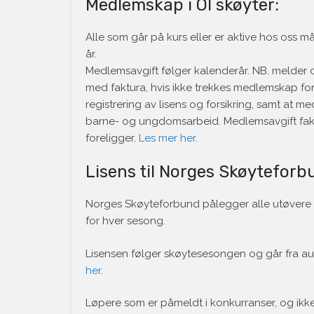
Medlemskap i OI skøyter:
Alle som går på kurs eller er aktive hos oss
år.
Medlemsavgift følger kalenderår. NB. melder 
med faktura, hvis ikke trekkes medlemskap for 
registrering av lisens og forsikring, samt at 
barne- og ungdomsarbeid. Medlemsavgift faktu
foreligger.
Les mer her
.
Lisens til Norges Skøyteforb
Norges Skøyteforbund pålegger alle utøvere so
for hver sesong.
Lisensen følger skøytesesongen og går fra aug
her
.
Løpere som er påmeldt i konkurranser, og ikke h