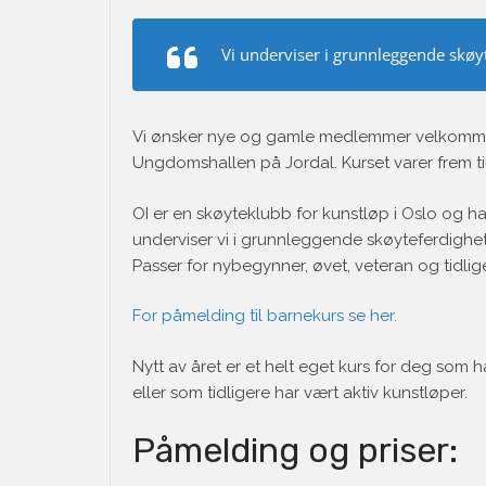
Vi underviser i grunnleggende skøy
Vi ønsker nye og gamle medlemmer velkommen
Ungdomshallen på Jordal. Kurset varer frem til 
OI er en skøyteklubb for kunstløp i Oslo og ha
underviser vi i grunnleggende skøyteferdighet
Passer for nybegynner, øvet, veteran og tidlige
For påmelding til barnekurs se her.
Nytt av året er et helt eget kurs for deg som 
eller som tidligere har vært aktiv kunstløper.
Påmelding og priser: