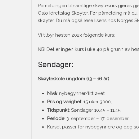
Påmeldingen til samtlige skøytekurs gjøres g
Oslo Idrettslag Skøyter. Før påmelding må du
skøyter. Du må også løse lisens hos Norges S
Vi tilbyr høsten 2023 følgende kurs:
NB! Det er ingen kurs i uke 40 på grunn av høst
Søndager:
Skøyteskole ungdom (13 – 16 år)
Nivå
: nybegynner/litt øvet
Pris og varighet
: 15 uker 3000,-
Tidspunkt
: Søndager 10.45 – 11.45
Periode
: 3. september – 17. desember
Kurset passer for nybegynnere og deg som