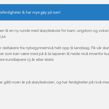
teferdigheter & har mye gøy på isen!
 til en ny runde med skøyteskole for barn, ungdom og voksne
jul.
r deltakere fra nybegynnernivå helt opp til landslag. På vår sk
er som kan være med på å ta løperen til neste nivå innenfor ku
re kunstløpere 13 år eller eldre.
har gått noen år på skøyteskolen, og har ferdigheter på nivå med