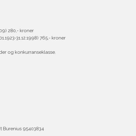
009) 280,- kroner
01.1923-31.12.1998) 765,- kroner
lder og konkurranseklasse.
rt Burenius 95403834