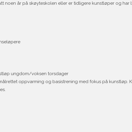
t noen år på skøyteskolen eller er tidligere kunstløper og har lys
nseløpere
unstløp ungdom/voksen torsdager
målrettet oppvarming og basistrening med fokus på kunstløp. 
es.