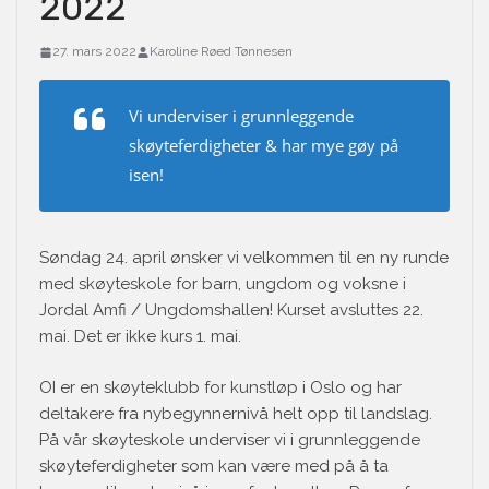
2022
27. mars 2022
Karoline Røed Tønnesen
Vi underviser i grunnleggende
skøyteferdigheter & har mye gøy på
isen!
Søndag 24. april ønsker vi velkommen til en ny runde
med skøyteskole for barn, ungdom og voksne i
Jordal Amfi / Ungdomshallen! Kurset avsluttes 22.
mai. Det er ikke kurs 1. mai.
OI er en skøyteklubb for kunstløp i Oslo og har
deltakere fra nybegynnernivå helt opp til landslag.
På vår skøyteskole underviser vi i grunnleggende
skøyteferdigheter som kan være med på å ta