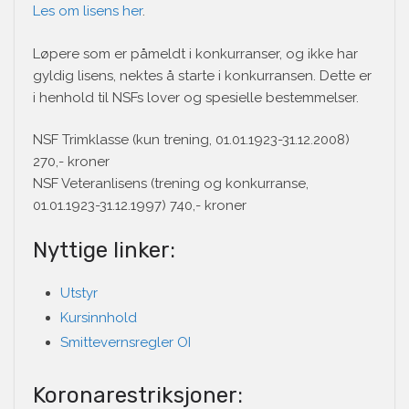
Les om lisens her
.
Løpere som er påmeldt i konkurranser, og ikke har
gyldig lisens, nektes å starte i konkurransen. Dette er
i henhold til NSFs lover og spesielle bestemmelser.
NSF Trimklasse (kun trening, 01.01.1923-31.12.2008)
270,- kroner
NSF Veteranlisens (trening og konkurranse,
01.01.1923-31.12.1997) 740,- kroner
Nyttige linker:
Utstyr
Kursinnhold
Smittevernsregler OI
Koronarestriksjoner: