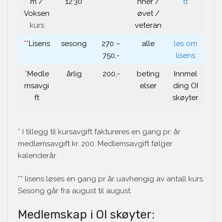
m /
12:30
nner /
tt
Voksen
øvet /
kurs
veteran
*
*
Lisens
sesong
270 –
alle
les om
750,-
lisens
*
Medle
årlig
200,-
beting
Innmel
msavgi
elser
ding OI
ft
skøyter
*
I tillegg til kursavgift faktureres en gang pr. år
medlemsavgift kr. 200. Medlemsavgift følger
kalenderår.
** lisens løses en gang pr år uavhengig av antall kurs.
Sesong går fra august til august.
Medlemskap i OI skøyter: