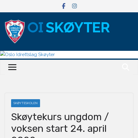
Hopp
til
innholdet
SKØYTESKOLEN
Skøytekurs ungdom /
voksen start 24. april