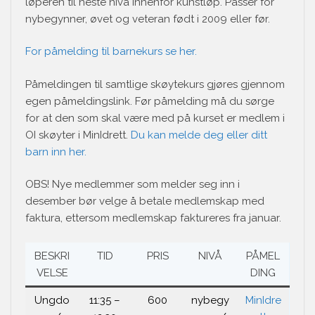
løperen til neste nivå innenfor kunstløp. Passer for
nybegynner, øvet og veteran født i 2009 eller før.
For påmelding til barnekurs se her.
Påmeldingen til samtlige skøytekurs gjøres gjennom
egen påmeldingslink. Før påmelding må du sørge
for at den som skal være med på kurset er medlem i
OI skøyter i MinIdrett.
Du kan melde deg eller ditt
barn inn her.
OBS! Nye medlemmer som melder seg inn i
desember bør velge å betale medlemskap med
faktura, ettersom medlemskap faktureres fra januar.
BESKRI
TID
PRIS
NIVÅ
PÅMEL
VELSE
DING
Ungdo
11:35 –
600
nybegy
MinIdre